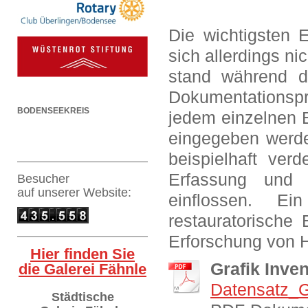
Die wichtigsten 
sich allerdings n
stand während 
Dokumentationsp
BODENSEEKREIS
jedem einzelnen B
eingegeben werde
beispielhaft verd
Erfassung und 
Besucher
auf
unserer Website:
einflossen. Ei
restauratorische
Erforschung von 
Hier finden Sie
Grafik Inv
die Galerei Fähnle
Datensatz_G
Städtische