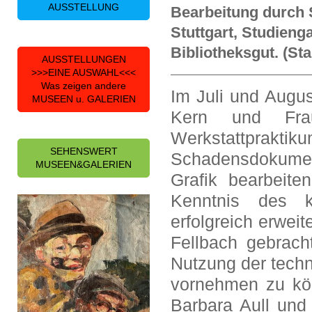
AUSSTELLUNG
Bearbeitung durch 
Stuttgart, Studieng
Bibliotheksgut. (St
AUSSTELLUNGEN
>>>EINE AUSWAHL<<<
Was zeigen andere
Im Juli und Augu
MUSEEN u. GALERIEN
Kern und Fra
Werkstattp
SEHENSWERT
Schadensdokument
MUSEEN&GALERIEN
Grafik bearbeite
Kenntnis des k
erfolgreich erweit
Fellbach gebrach
Nutzung der techn
vornehmen zu kön
Barbara Aull und