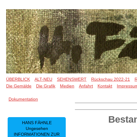
ÜBERBLICK
ALT-NEU
SEHENSWERT
Rückschau 2022-21
R
Die Gemälde
Die Grafik
Medien
Anfahrt
Kontakt
Impressu
Dokumentation
Besta
HANS FÄHNLE
Ungesehen
INFORMATIONEN ZUR