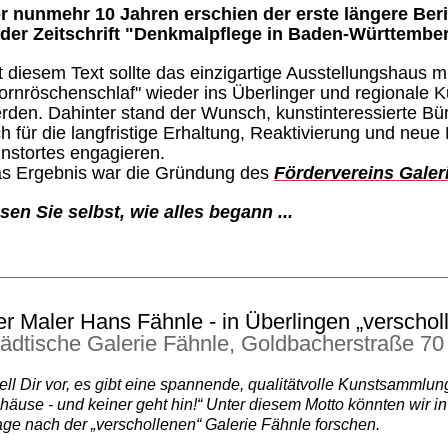
r nunmehr 10 Jahren erschien der erste längere Beri
 der Zeitschrift "Denkmalpflege in Baden-Württembe
t diesem Text sollte das einzigartige Ausstellungshaus
ornröschenschlaf" wieder ins Überlinger und regionale K
rden. Dahinter stand der Wunsch, kunstinteressierte Bü
ch für die langfristige Erhaltung, Reaktivierung und ne
nstortes engagieren.
s Ergebnis war die Gründung des
Fördervereins Galeri
sen Sie selbst, wie alles begann ...
r Maler Hans Fähnle - in Überlingen „verschol
ädtische Galerie Fähnle, Goldbacherstraße 70
tell Dir vor, es gibt eine spannende, qualitätvolle Kunstsamml
häuse - und keiner geht hin!“ Unter diesem Motto könnten wir 
age nach der „verschollenen“ Galerie Fähnle forschen.