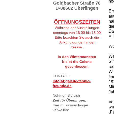
no
Goldbacher Straße 70
D-88662 Überlingen
Er
au
ÖFFNUNGSZEITEN
ha
di
Während der Ausstellungen
Üb
sonntags von 15:00 bis 18:00
Al
Bitte beachten Sie auch die
Ankündigungen in der
Wo
Presse.
Wer
In den Wintermonaten
St
bleibt die Galerie
geschlossen.
re
Wo
KONTAKT:
fi
info(at)galerie-fähnle-
19
freunde.de
Mi
Ja
Nehmen Sie sich
Zeit für Überlingen.
Vo
Hier muss man länger
wa
verweilen:
„F