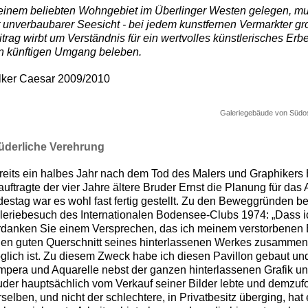
 einem beliebten Wohngebiet im Überlinger Westen gelegen, m
t unverbaubarer Seesicht - bei jedem kunstfernen Vermarkter g
itrag wirbt um Verständnis für ein wertvolles künstlerisches Er
n künftigen Umgang beleben.
lker Caesar 2009/2010
Galeriegebäude von Südos
üderliche Verehrung
reits ein halbes Jahr nach dem Tod des Malers und Graphikers
auftragte der vier Jahre ältere Bruder Ernst die Planung für da
destag war es wohl fast fertig gestellt. Zu den Beweggründen be
leriebesuch des Internationalen Bodensee-Clubs 1974: „Dass i
rdanken Sie einem Versprechen, das ich meinem verstorbenen
nen guten Querschnitt seines hinterlassenen Werkes zusammen
glich ist. Zu diesem Zweck habe ich diesen Pavillon gebaut und 
mpera und Aquarelle nebst der ganzen hinterlassenen Grafik un
uder hauptsächlich vom Verkauf seiner Bilder lebte und demzufo
rselben, und nicht der schlechtere, in Privatbesitz überging, ha