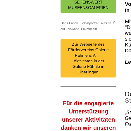
SEHENSWERT
Vo
MUSEEN&GALERIEN
in
Mi
Hans Fähnle. Selbstporträt-Skizzen. Öl
"D
auf Leinwand. Privatbesitz
we
si
Zur Webseite des
Ku
Fördervereins Galerie
Da
Fähnle e.V.
Aktivitäten in der
Le
Galerie Fähnle in
Überlingen
De
St
Für die engagierte
Unterstützung
„S
Ge
unserer Aktivitäten
Fr
danken wir unseren