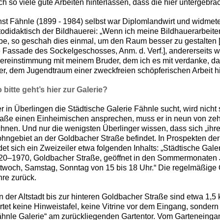
ch so viele gute Arbeiten hinterlassen, dass die hier untergeb
nst Fähnle (1899 - 1984) selbst war Diplomlandwirt und widmete 
todidaktisch der Bildhauerei: „Wenn ich meine Bildhauerarbeite
be, so geschah dies einmal, um den Raum besser zu gestalten 
e Fassade des Sockelgeschosses, Anm. d. Verf.], andererseits w
ereinstimmung mit meinem Bruder, dem ich es mit verdanke, da
ter, dem Jugendtraum einer zweckfreien schöpferischen Arbeit 
 bitte geht’s hier zur Galerie?
 in Überlingen die Städtische Galerie Fähnle sucht, wird nicht s
raße einen Einheimischen ansprechen, muss er in neun von ze
chnen. Und nur die wenigsten Überlinger wissen, dass sich „ihr
hngebiet an der Goldbacher Straße befindet. In Prospekten der 
ndet sich ein Zweizeiler etwa folgenden Inhalts: „Städtische Gal
20–1970,
Goldbacher Straße, geöffnet in den Sommermonaten J
ttwoch, Samstag, Sonntag von 15 bis 18 Uhr.“ Die regelmäßige 
hre zurück.
n der Altstadt bis zur hinteren Goldbacher Straße sind etwa 1,
rtet keine Hinweistafel, keine Vitrine vor dem Eingang, sondern
ähnle Galerie“ am zurückliegenden Gartentor. Vom Garteneinga