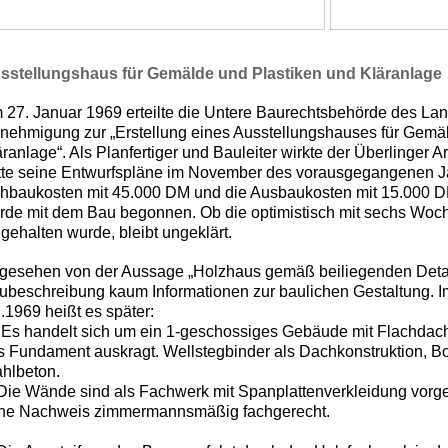
sstellungshaus für Gemälde und Plastiken und Kläranlage
 27. Januar 1969 erteilte die Untere Baurechtsbehörde des Lan
nehmigung zur „Erstellung eines Ausstellungshauses für Gemä
ranlage“. Als Planfertiger und Bauleiter wirkte der Überlinger A
tte seine Entwurfspläne im November des vorausgegangenen Ja
hbaukosten mit 45.000 DM und die Ausbaukosten mit 15.000 D
rde mit dem Bau begonnen. Ob die optimistisch mit sechs Wo
ngehalten wurde, bleibt ungeklärt.
gesehen von der Aussage „Holzhaus gemäß beiliegenden Detail
ubeschreibung kaum Informationen zur baulichen Gestaltung. Im
.1969 heißt es später:
. Es handelt sich um ein 1-geschossiges Gebäude mit Flachdach
s Fundament auskragt. Wellstegbinder als Dachkonstruktion, Bo
ahlbeton.
 Die Wände sind als Fachwerk mit Spanplattenverkleidung vorge
ne Nachweis zimmermannsmäßig fachgerecht.