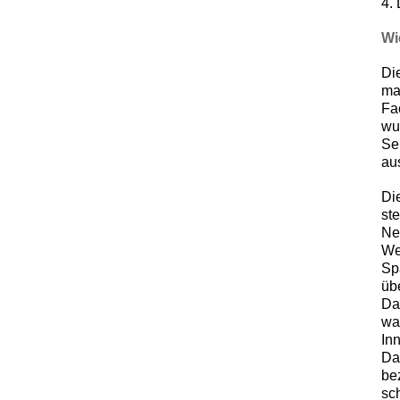
4.
Wi
Di
ma
Fa
wu
Se
au
Di
st
Ne
Wel
Sp
üb
Da
wa
In
Da
be
sc