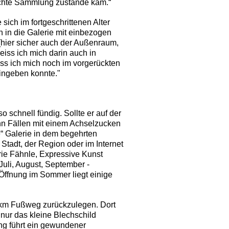
rachte Sammlung zustande kam.“
sich im fortgeschrittenen Alter
n in die Galerie mit einbezogen
[hier sicher auch der Außenraum,
eiss ich mich darin auch in
ss ich mich noch im vorgerückten
hingeben konnte."
o schnell fündig. Sollte er auf der
hn Fällen mit einem Achselzucken
e“ Galerie in dem begehrten
Stadt, der Region oder im Internet
erie Fähnle, Expressive Kunst
uli, August, September -
Öffnung im Sommer liegt einige
5 km Fußweg zurückzulegen. Dort
 nur das kleine Blechschild
ng führt ein gewundener