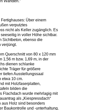
den Wänden.“
 Fertighauses: Über einem
ußen verputztes
s nicht als Keller zugänglich. Es
seeseitig in voller Höhe sichtbar.
Sichtbeton, ebenso die
 verjüngt.
hem Querschnitt von 80 x 120 mm
 1,56 m bzw. 1,69 m, in der
chs dienen schlanke
ichte Träger für größere
 tiefen Ausstellungssaal
n etwa 10 cm.
d mit Holzfaserplatten,
afeln bilden die
s Flachdach wurde mehrlagig mit
auantrag als „Kiespressdach“
n aus Holz sind besonders
er Baukontrolle und -unterhaltung.