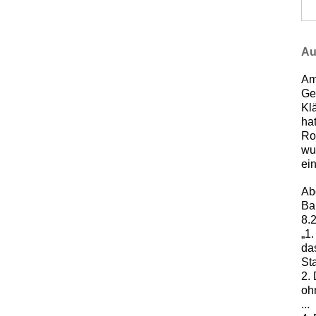
Au
Am
Ge
Klä
ha
Ro
wu
ei
Ab
Ba
8.2
„1
da
St
2.
oh
...