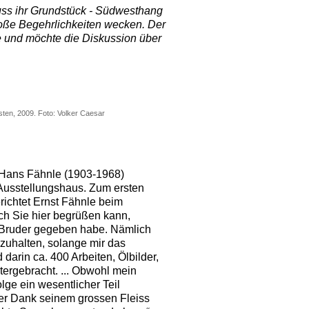
uss ihr Grundstück - Südwesthang
roße Begehrlichkeiten wecken. Der
be und möchte die Diskussion über
ten, 2009. Foto: Volker Caesar
 Hans Fähnle (1903-1968)
s Ausstellungshaus. Zum ersten
richtet Ernst Fähnle beim
ch Sie hier begrüßen kann,
 Bruder gegeben habe. Nämlich
zuhalten, solange mir das
darin ca. 400 Arbeiten, Ölbilder,
tergebracht. ... Obwohl mein
lge ein wesentlicher Teil
t er Dank seinem grossen Fleiss