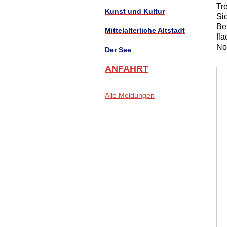
Tr
Kunst und Kultur
Si
Be
Mittelalterliche Altstadt
fl
No
Der See
ANFAHRT
Alle Meldungen