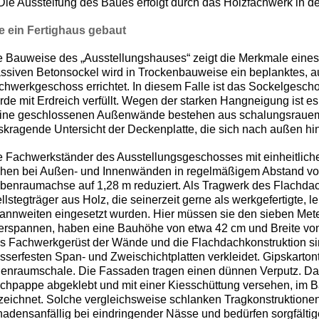
 Die Aussteifung des Baues erfolgt durch das Holzfachwerk in 
e ein Fertighaus gebaut
e Bauweise des „Ausstellungshauses“ zeigt die Merkmale eines
ssiven Betonsockel wird in Trockenbauweise ein beplanktes, a
chwerkgeschoss errichtet. In diesem Falle ist das Sockelgeschos
rde mit Erdreich verfüllt. Wegen der starken Hangneigung ist es 
ine geschlossenen Außenwände bestehen aus schalungsrauem 
skragende Untersicht der Deckenplatte, die sich nach außen hin
e Fachwerkständer des Ausstellungsgeschosses mit einheitlic
ehen bei Außen- und Innenwänden in regelmäßigem Abstand von
benraumachse auf 1,28 m reduziert. Als Tragwerk des Flachda
lstegträger aus Holz, die seinerzeit gerne als werkgefertigte, le
annweiten eingesetzt wurden. Hier müssen sie den sieben Meter
erspannen, haben eine Bauhöhe von etwa 42 cm und Breite vo
s Fachwerkgerüst der Wände und die Flachdachkonstruktion sin
sserfesten Span- und Zweischichtplatten verkleidet. Gipskartont
nenraumschale. Die Fassaden tragen einen dünnen Verputz. Da
chpappe abgeklebt und mit einer Kiesschüttung versehen, im B
zeichnet. Solche vergleichsweise schlanken Tragkonstruktione
hadensanfällig bei eindringender Nässe und bedürfen sorgfältig