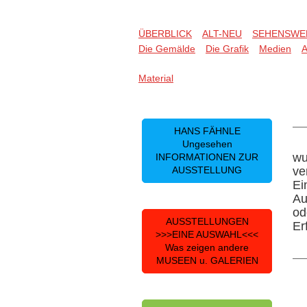
ÜBERBLICK
ALT-NEU
SEHENSWE
Die Gemälde
Die Grafik
Medien
A
Material
HANS FÄHNLE
Ungesehen
wu
INFORMATIONEN ZUR
AUSSTELLUNG
ve
Ei
Au
od
AUSSTELLUNGEN
Er
>>>EINE AUSWAHL<<<
Was zeigen andere
MUSEEN u. GALERIEN