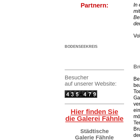
Partnern:
In
mi
Be
de
Vo
BODENSEEKREIS
Br
Besucher
Be
auf
unserer Website:
be
To
Ga
ve
ei
Hier finden Sie
mö
die Galerei Fähnle
Te
Br
Städtische
de
Galerie Fähnle