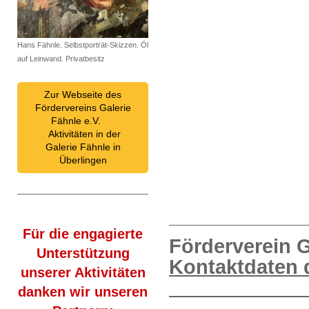
Hans Fähnle. Selbstporträt-Skizzen. Öl
auf Leinwand. Privatbesitz
Zur Webseite des
Fördervereins Galerie
Fähnle e.V.
Aktivitäten in der
Galerie Fähnle in
Überlingen
Für die engagierte
Förderverein G
Unterstützung
Kontaktdat
unserer Aktivitäten
danken wir unseren