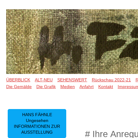
ÜBERBLICK
ALT-NEU
SEHENSWERT
Rückschau 2022-21
R
Die Gemälde
Die Grafik
Medien
Anfahrt
Kontakt
Impressu
HANS FÄHNLE
Ungesehen
INFORMATIONEN ZUR
# Ihre Anreg
AUSSTELLUNG