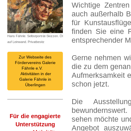
Wichtige Zentren 
auch außerhalb B
für Kunstausflüg
finden Sie eine
Hans Fähnle. Selbstporträt-Skizzen. Öl
entsprechender M
auf Leinwand. Privatbesitz
Gerne nehmen wir
Zur Webseite des
Fördervereins Galerie
die zu dem genan
Fähnle e.V.
Aufmerksamkeit e
Aktivitäten in der
Galerie Fähnle in
schon jetzt.
Überlingen
Die Ausstellun
bewundernswert. 
Für die engagierte
sehen möchte und
Unterstützung
Angebot auszuwä