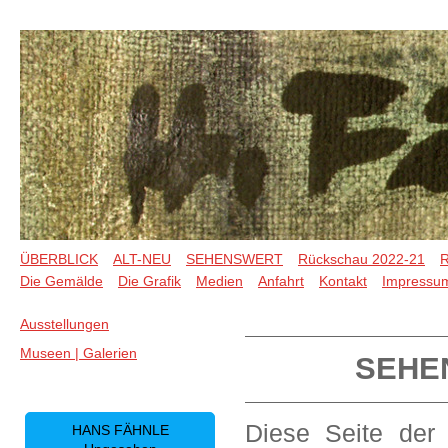
ÜBERBLICK
ALT-NEU
SEHENSWERT
Rückschau 2022-21
R
Die Gemälde
Die Grafik
Medien
Anfahrt
Kontakt
Impressu
Ausstellungen
Museen | Galerien
SEHEN
Diese Seite der
HANS FÄHNLE