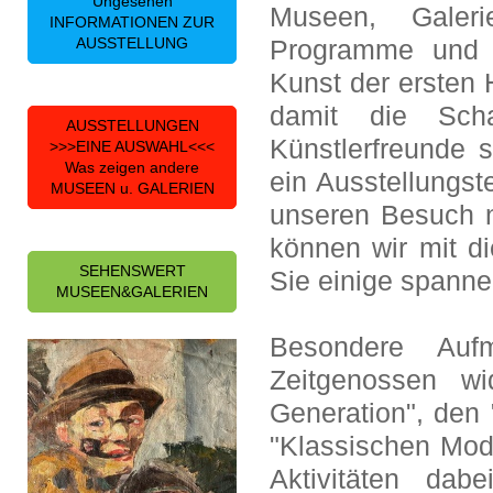
Ungesehen
Museen, Galeri
INFORMATIONEN ZUR
AUSSTELLUNG
Programme und Z
Kunst der ersten 
damit die Sch
AUSSTELLUNGEN
Künstlerfreunde 
>>>EINE AUSWAHL<<<
Was zeigen andere
ein Ausstellungst
MUSEEN u. GALERIEN
unseren Besuch ni
können wir mit d
SEHENSWERT
Sie einige spann
MUSEEN&GALERIEN
Besondere Auf
Zeitgenossen wi
Generation", den
"Klassischen Mod
Aktivitäten dab