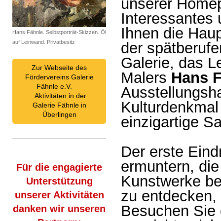
unserer Homep
Interessantes 
Ihnen die Haup
Hans Fähnle. Selbstporträt-Skizzen. Öl
auf Leinwand. Privatbesitz
der spätberufe
Galerie, das 
Zur Webseite des
Malers
Hans F
Fördervereins Galerie
Fähnle e.V.
Ausstellungs
Aktivitäten in der
Kulturdenkmal
Galerie Fähnle in
Überlingen
einzigartige S
Der erste Eind
ermuntern, di
Für die engagierte
Kunstwerke bei
Unterstützung
zu entdecken, 
unserer Aktivitäten
Besuchen Sie
danken wir unseren