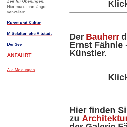
Zeit für Überlingen.
Klic
Hier muss man länger
verweilen:
Kunst und Kultur
Mittelalterliche Altstadt
Der
Bauherr
d
Ernst Fähnle 
Der See
Künstler.
ANFAHRT
Alle Meldungen
Klic
Hier finden S
zu
Architektu
der Galerie F