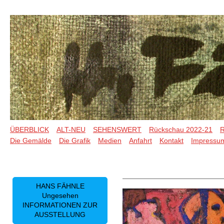
ÜBERBLICK
ALT-NEU
SEHENSWERT
Rückschau 2022-21
R
Die Gemälde
Die Grafik
Medien
Anfahrt
Kontakt
Impressu
HANS FÄHNLE
Ungesehen
INFORMATIONEN ZUR
AUSSTELLUNG