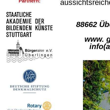
Partnern:
aussichtsreic
88662 Üb
www. g
info(