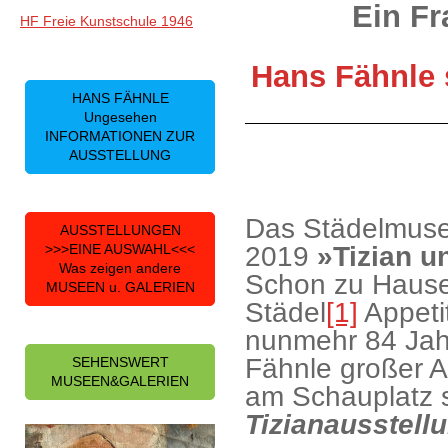
Ein Fr
HF Freie Kunstschule 1946
Hans Fähnle 
HANS FÄHNLE
Ungesehen
INFORMATIONEN ZUR
AUSSTELLUNG
Das Städelmuseu
AUSSTELLUNGEN
2019
»Tizian u
>>>EINE AUSWAHL<<<
Was zeigen andere
Schon zu Hause
MUSEEN u. GALERIEN
Städel
[1]
Appetit
nunmehr 84 Jahr
Fähnle großer A
SEHENSWERT
MUSEEN&GALERIEN
am Schauplatz 
Tizianausstell