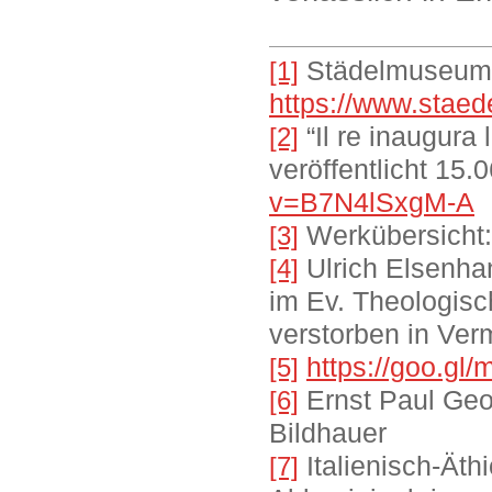
Städelmuseum 
[1]
https://www.stae
“Il re inaugura 
[2]
veröffentlicht 15.
v=B7N4lSxgM-A
Werkübersicht
[3]
Ulrich Elsenhan
[4]
im Ev. Theologisc
verstorben in Ve
https://goo.gl
[5]
Ernst Paul Geor
[6]
Bildhauer
Italienisch-Äth
[7]