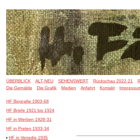
ÜBERBLICK
ALT-NEU
SEHENSWERT
Rückschau 2022-21
R
Die Gemälde
Die Grafik
Medien
Anfahrt
Kontakt
Impressu
HF Biografie 1903-68
HF Briefe 1921 bis 1924
HF in Werben 1928-31
HF in Preten 1933-34
HF in Venedig 1935