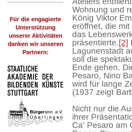
Ateliers entflie
Wohnung und rei
König Viktor Ema
Für die engagierte
eröffnet, die m
Unterstützung
das Lebenswerk
unserer Aktivitäten
präsentierte.
[2]
H
danken wir unseren
Lagunenstadt a
Partnern:
soll die spektak
Ende gehen. Die
Pesaro, Nino Bar
wird für lange Z
(1937 zeigt Barba
Nicht nur die Au
ihrer Präsentat
Ca‘ Pesaro am 