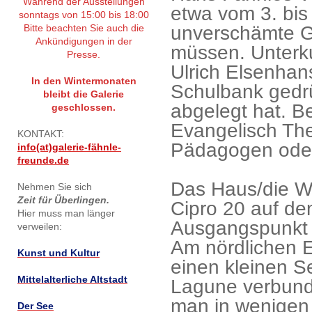
Während der Ausstellungen
etwa vom 3. bis
sonntags von 15:00 bis 18:00
unverschämte Gl
Bitte beachten Sie auch die
Ankündigungen in der
müssen. Unterkun
Presse.
Ulrich Elsenhan
In den Wintermonaten
Schulbank gedrü
bleibt die Galerie
abgelegt hat. B
geschlossen.
Evangelisch The
KONTAKT:
Pädagogen oder
info(at)galerie-fähnle-
freunde.de
Das Haus/die Wo
Nehmen Sie sich
Zeit für Überlingen.
Cipro 20 auf de
Hier muss man länger
Ausgangspunkt f
verweilen:
Am nördlichen E
Kunst und Kultur
einen kleinen S
Mittelalterliche Altstadt
Lagune verbunde
man in wenigen
Der See