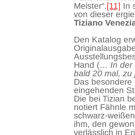
Meister“.
[11]
In 
von dieser ergi
Tiziano Venezi
Den Katalog erw
Originalausgabe
Ausstellungsbes
Hand (…
In der
bald 20 mal, zu
Das besondere I
eingehenden S
Die bei Tizian 
notiert Fähnle mi
schwarz-weißen
ihm, den gewon
verlässlich in E