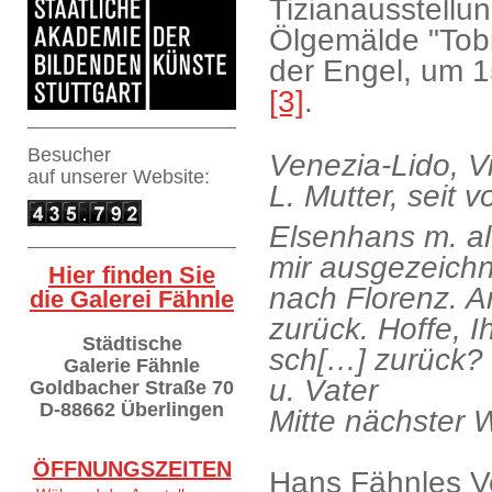
Tizianausstellun
Ölgemälde "Tobi
der Engel, um 1
[3]
.
Besucher
Venezia-Lido, V
auf
unserer Website:
L. Mutter, seit 
Elsenhans m. a
mir ausgezeichn
Hier finden Sie
nach Florenz. 
die Galerei Fähnle
zurück. Hoffe, I
Städtische
sch[…] zurück? 
Galerie Fähnle
u. Vater
Goldbacher Straße 70
D-88662 Überlingen
Mitte nächster 
ÖFFNUNGSZEITEN
Hans Fähnles V