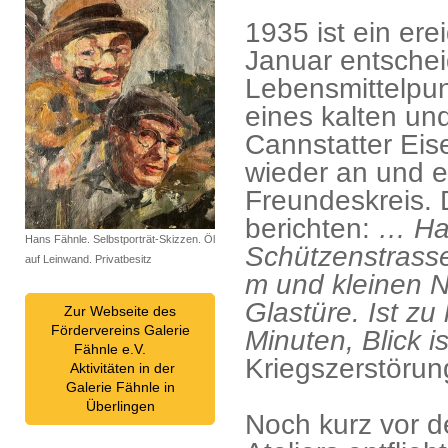
1935 ist ein ere
Januar entscheid
Lebensmittelpun
eines kalten und
Cannstatter Eis
wieder an und er
Freundeskreis.
berichten:
… Hab
Hans Fähnle. Selbstporträt-Skizzen. Öl
Schützenstrasse 
auf Leinwand. Privatbesitz
m und kleinen N
Glastüre. Ist z
Zur Webseite des
Fördervereins Galerie
Minuten, Blick 
Fähnle e.V.
Kriegszerstörun
Aktivitäten in der
Galerie Fähnle in
Überlingen
Noch kurz vor d