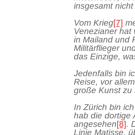
insgesamt nicht 
Vom Krieg
[7]
me
Venezianer hat 
in Mailand und R
Militärflieger u
das Einzige, was
Jedenfalls bin i
Reise, vor allem
große Kunst zu
In Zürich bin i
hab die dortige
angesehen
[8]
. 
Linie Matisse, ü