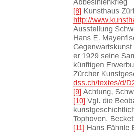
Abbesinienkrieg
Kunsthaus Züri
[8]
http://www.kunsth
Ausstellung Schwe
Hans E. Mayenfis
Gegenwartskunst
er 1929 seine Sa
künftigen Erwerb
Zürcher Kunstges
dss.ch/textes/d/
Achtung, Schw
[9]
Vgl. die Beob
[10]
kunstgeschichtlic
Tophoven. Beckett
Hans Fähnle 
[11]