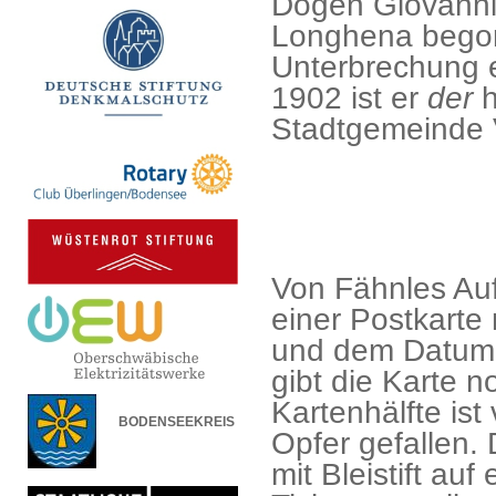
Dogen Giovanni
Longhena begon
Unterbrechung er
1902 ist er
der
h
Stadtgemeinde 
Von Fähnles Auf
einer Postkart
und dem Datum 
gibt die Karte n
Kartenhälfte ist
BODENSEEKREIS
Opfer gefallen.
mit Bleistift au