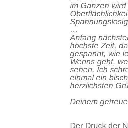
im Ganzen wird
Oberflächlichke
Spannungslosigke
…
Anfang nächster
höchste Zeit, d
gespannt, wie i
Wenns geht, wer
sehen. Ich schr
einmal ein bisc
herzlichsten Gr
Deinem getreu
Der Druck der N