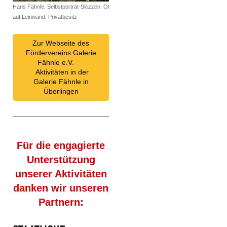
Hans Fähnle. Selbstporträt-Skizzen. Öl
auf Leinwand. Privatbesitz
Zur Webseite des
Fördervereins Galerie
Fähnle e.V.
Aktivitäten in der
Galerie Fähnle in
Überlingen
Für die engagierte
Unterstützung
unserer Aktivitäten
danken wir unseren
Partnern: