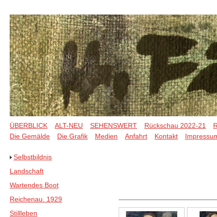
ÜBERBLICK
ALT-NEU
SEHENSWERT
Rückschau 2022-21
R
Die Gemälde
Die Grafik
Medien
Anfahrt
Kontakt
Impressu
Selbstbildnis
Landschaft
Wartendes Boot
Reichenau. 1929
Stillleben