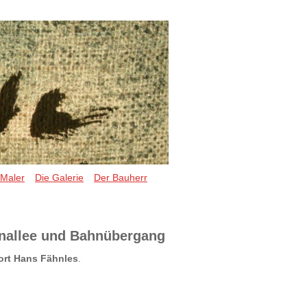
 Maler
Die Galerie
Der Bauherr
nallee und Bahnübergang
ort Hans Fähnles
.