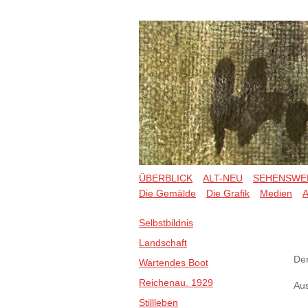
ÜBERBLICK
ALT-NEU
SEHENSWE
Die Gemälde
Die Grafik
Medien
A
Selbstbildnis
Landschaft
De
Wartendes Boot
Reichenau. 1929
Aus
Stillleben