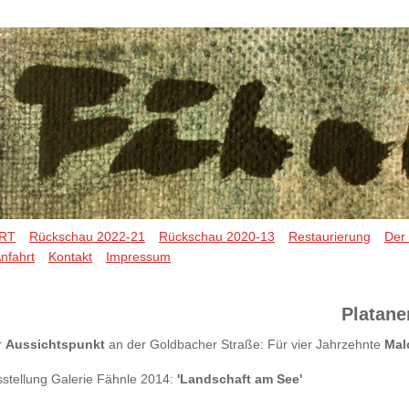
RT
Rückschau 2022-21
Rückschau 2020-13
Restaurierung
Der
nfahrt
Kontakt
Impressum
Platane
r
Aussichtspunkt
an der Goldbacher Straße:
Für vier Jahrzehnte
Mal
stellung Galerie Fähnle 2014:
'Landschaft am See'