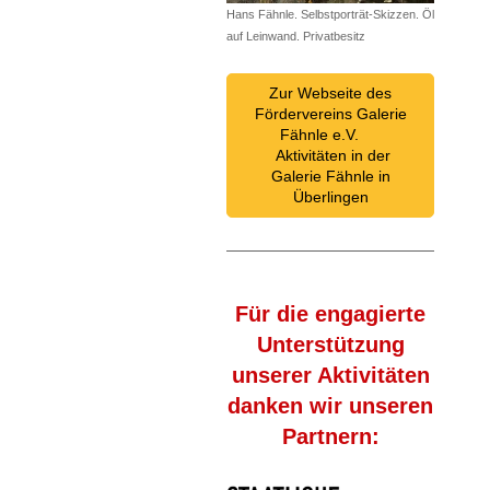
Hans Fähnle. Selbstporträt-Skizzen. Öl
auf Leinwand. Privatbesitz
Zur Webseite des
Fördervereins Galerie
Fähnle e.V.
Aktivitäten in der
Galerie Fähnle in
Überlingen
Für die engagierte
Unterstützung
unserer Aktivitäten
danken wir unseren
Partnern: