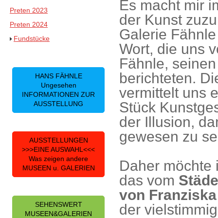
Es macht mir 
Preten 2023
der Kunst zuzu
Preten 2024
Galerie Fähnl
Fundstücke
Wort, die uns 
Fähnle, seinen
berichteten. D
HANS FÄHNLE
Ungesehen
vermittelt uns 
INFORMATIONEN ZUR
Stück Kunstges
AUSSTELLUNG
der Illusion, d
gewesen zu se
AUSSTELLUNGEN
>>>EINE AUSWAHL<<<
Was zeigen andere
Daher möchte i
MUSEEN u. GALERIEN
das vom
Städe
von Franziska
SEHENSWERT
der vielstimmi
MUSEEN&GALERIEN