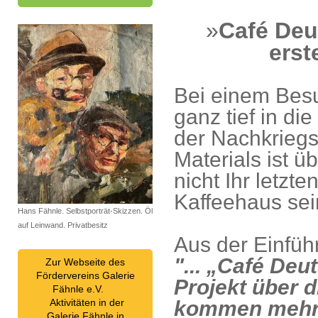
»
Café Deu
erst
Bei einem Bes
ganz tief in d
der Nachkriegs
Materials ist ü
nicht Ihr letzt
Kaffeehaus sei
Hans Fähnle. Selbstporträt-Skizzen. Öl
auf Leinwand. Privatbesitz
Aus der Einfüh
"... „Café Deu
Zur Webseite des
Fördervereins Galerie
Projekt über 
Fähnle e.V.
Aktivitäten in der
kommen mehr a
Galerie Fähnle in