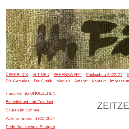
ÜBERBLICK
ALT-NEU
SEHENSWERT
Rückschau 2022-21
R
Die Gemälde
Die Grafik
Medien
Anfahrt
Kontakt
Impressu
Hans Fähnle UNGESEHEN
Einheitsfrust und Feierlust
ZEITZE
Spuren im Schnee
Werner Kromer 1921-2024
Freie Kunstschule Stuttgart