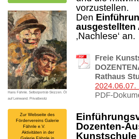
vorzustellen.
Den
Einführu
ausgestellten
‚Nachlese‘ an.
Freie Kunst
DOZENTENAU
Rathaus Stu
2024.06.07. 
Hans Fähnle. Selbstporträt-Skizzen. Öl
PDF-Dokume
auf Leinwand. Privatbesitz
Einführungsv
Zur Webseite des
Fördervereins Galerie
Dozenten-Aus
Fähnle e.V.
Aktivitäten in der
Kunstschule 
Galerie Fähnle in