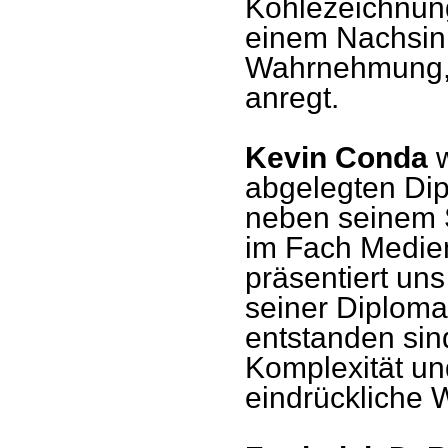
Kohlezeichnung
einem Nachsin
Wahrnehmung, 
anregt.
Kevin Conda
abgelegten Di
neben seinem S
im Fach Medien
präsentiert uns
seiner Diplomar
entstanden sind
Komplexität und
eindrückliche W