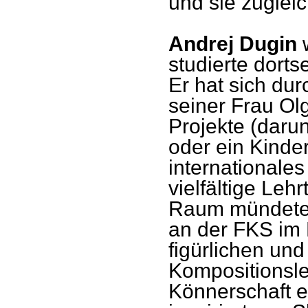
und sie zuglei
Andrej Dugin
studierte dort
Er hat sich du
seiner Frau Olg
Projekte (darun
oder ein Kinde
international
vielfältige Leh
Raum mündete. 
an der FKS im F
figürlichen un
Kompositionsle
Könnerschaft er