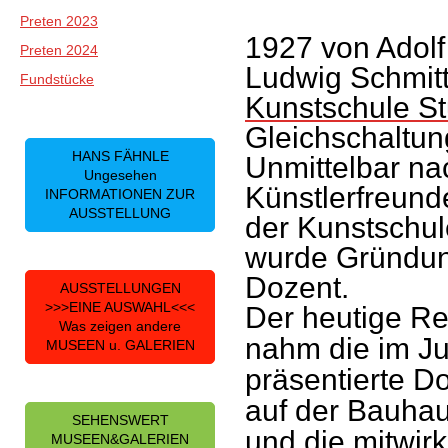
Preten 2023
1927 von Adolf
Preten 2024
Ludwig Schmitt 
Fundstücke
Kunstschule St
Gleichschaltun
HANS FÄHNLE
Unmittelbar na
Ungesehen
Künstlerfreund
INFORMATIONEN ZUR
AUSSTELLUNG
der Kunstschul
wurde Gründun
Dozent.
AUSSTELLUNGEN
>>>EINE AUSWAHL<<<
Der heutige Re
Was zeigen andere
nahm die im Jul
MUSEEN u. GALERIEN
präsentierte D
auf der Bauha
SEHENSWERT
und die mitwir
MUSEEN&GALERIEN