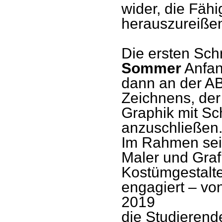
wider, die Fähi
herauszureiße
Die ersten Schr
Sommer
Anfan
dann an der AB
Zeichnens, der
Graphik mit Sc
anzuschließen
Im Rahmen sein
Maler und Graf
Kostümgestalte
engagiert – vo
2019
die Studierende