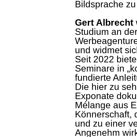
Bildsprache zu
Gert Albrecht
Studium an der
Werbeagenturen.
und widmet sic
Seit 2022 biet
Seminare in „ko
fundierte Anle
Die hier zu se
Exponate doku
Mélange aus Es
Könnerschaft, d
und zu einer v
Angenehm wirkt