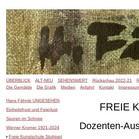
ÜBERBLICK
ALT-NEU
SEHENSWERT
Rückschau 2022-21
R
Die Gemälde
Die Grafik
Medien
Anfahrt
Kontakt
Impressu
Hans Fähnle UNGESEHEN
FREIE 
Einheitsfrust und Feierlust
Spuren im Schnee
Dozenten-Auss
Werner Kromer 1921-2024
Freie Kunstschule Stuttgart