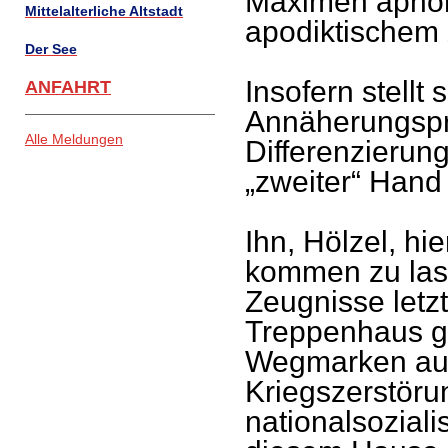
Maximen aphori
Mittelalterliche Altstadt
apodiktischem
Der See
Insofern stellt 
ANFAHRT
Annäherungspr
Alle Meldungen
Differenzierun
„zweiter“ Hand 
Ihn, Hölzel, hi
kommen zu las
Zeugnisse letzt
Treppenhaus ge
Wegmarken auf
Kriegszerstöru
nationalsoziali