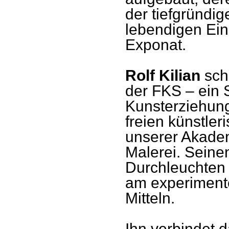
der tiefgründig
lebendigen Ein
Exponat.
Rolf Kilian
sch
der FKS – ein 
Kunsterziehung
freien künstler
unserer Akadem
Malerei. Seinen
Durchleuchten
am experiment
Mitteln.
Ihn verbindet d