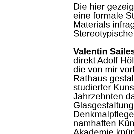
Die hier gezei
eine formale St
Materials infra
Stereotypische
Valentin Saile
direkt Adolf Hö
die von mir vo
Rathaus gestal
studierter Kuns
Jahrzehnten da
Glasgestaltung
Denkmalpflege 
namhaften Küns
Akademie knüpf