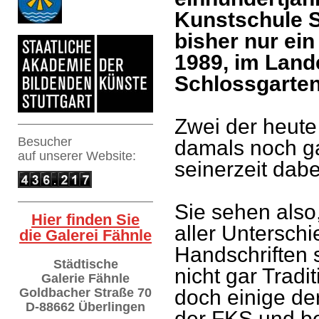
Kunstschule S
bisher nur ein
1989, im Lande
Schlossgarten
Zwei der heut
Besucher
damals noch ga
auf
unserer Website:
seinerzeit dab
Sie sehen also
Hier finden Sie
aller Untersch
die Galerei Fähnle
Handschriften
Städtische
nicht gar Trad
Galerie Fähnle
Goldbacher Straße 70
doch einige de
D-88662 Überlingen
der FKS und be