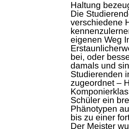
Haltung bezeug
Die Studierend
verschiedene 
kennenzulernen
eigenen Weg In
Erstaunlicherwe
bei, oder besse
damals und sin
Studierenden i
zugeordnet – Hö
Komponierklas
Schüler ein br
Phänotypen au
bis zu einer fo
Der Meister wus