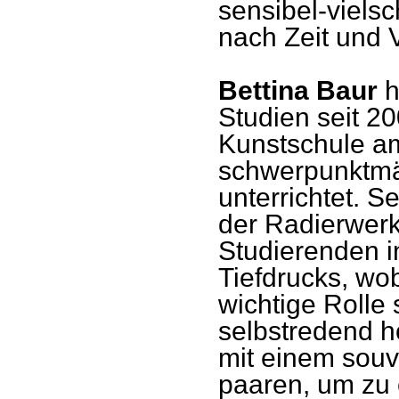
sensibel-vielsc
nach Zeit und 
Bettina Baur
h
Studien seit 2
Kunstschule a
schwerpunktmä
unterrichtet. S
der Radierwerks
Studierenden i
Tiefdrucks, wo
wichtige Rolle
selbstredend ho
mit einem sou
paaren, um zu 