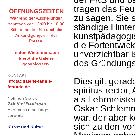
tragen das Feu
ÖFFNUNGSZEITEN
zu sagen. Sie 
Während der Ausstellungen
sonntags von 15:00 bis 18:00
ständige Hinter
Bitte beachten Sie auch die
kunstpädagogis
Ankündigungen in der
Presse.
die Fortentwic
unverzichtbar i
In den Wintermonaten
bleibt die Galerie
des Gründungsi
geschlossen.
KONTAKT:
Dies gilt gerad
info(at)galerie-fähnle-
freunde.de
spiritus rector
als Lehrmeiste
Nehmen Sie sich
Zeit für Überlingen.
Oskar Schlemme
Hier muss man länger
war, der aber 
verweilen:
sich zu den vo
Kunst und Kultur