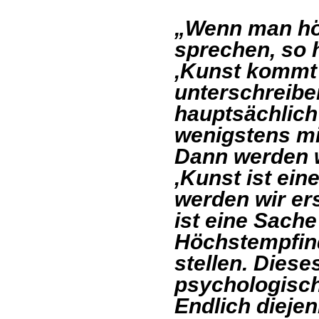
„Wenn man hör
sprechen, so h
‚Kunst kommt 
unterschreibe
hauptsächlich
wenigstens m
Dann werden w
‚Kunst ist ei
werden wir er
ist eine Sach
Höchstempfind
stellen. Diese
psychologisc
Endlich dieje