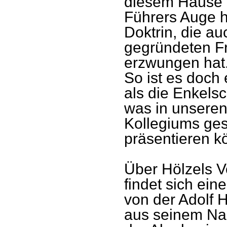
diesem Hause h
Führers Auge h
Doktrin, die a
gegründeten Fr
erzwungen hat
So ist es doch
als die Enkelsc
was in unsere
Kollegiums ges
präsentieren k
Über Hölzels V
findet sich ein
von der Adolf H
aus seinem Nac