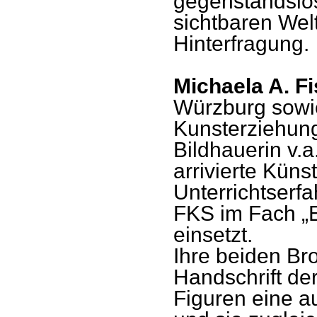
gegenstandslo
sichtbaren Wel
Hinterfragung.
Michaela A. F
Würzburg sowie
Kunsterziehung 
Bildhauerin v.a
arrivierte Küns
Unterrichtserfa
FKS im Fach „E
einsetzt.
Ihre beiden Br
Handschrift der
Figuren eine au