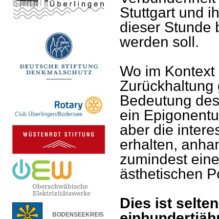
Stuttgart und 
dieser Stunde
werden soll.
Wo im Kontext
Zurückhaltung g
Bedeutung des 
ein Epigonentu
aber die intere
erhalten, anha
zumindest eine
ästhetischen P
Dies ist selte
einhundertjäh
BODENSEEKREIS