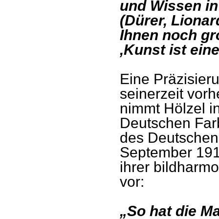
und Wissen in
(Dürer, Lionar
Ihnen noch g
‚Kunst ist ein
Eine Präzisier
seinerzeit vor
nimmt Hölzel i
Deutschen Far
des Deutschen 
September 1919“
ihrer bildhar
vor:
„So hat die M