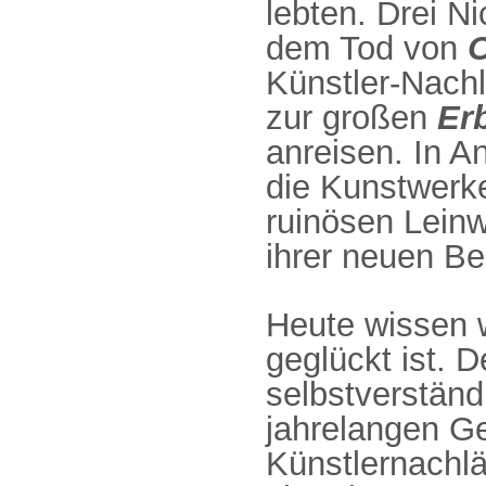
lebten. Drei N
dem Tod von
O
Künstler-Nachl
zur großen
Erb
anreisen. In A
die Kunstwerk
ruinösen Leinw
ihrer neuen Be
Heute wissen 
geglückt ist. D
selbstverständ
jahrelangen Ge
Künstlernachlä