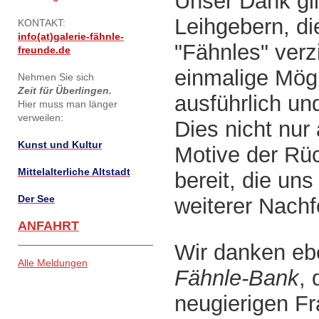
Unser Dank gi
Leihgebern, di
KONTAKT:
info(at)galerie-fähnle-
"Fähnles" verz
freunde.de
einmalige Mögl
Nehmen Sie sich
Zeit für Überlingen.
ausführlich un
Hier muss man länger
verweilen:
Dies nicht nur
Kunst und Kultur
Motive der Rü
Mittelalterliche Altstadt
bereit, die un
Der See
weiterer Nach
ANFAHRT
Wir danken eb
Alle Meldungen
Fähnle-Bank
, 
neugierigen Fr