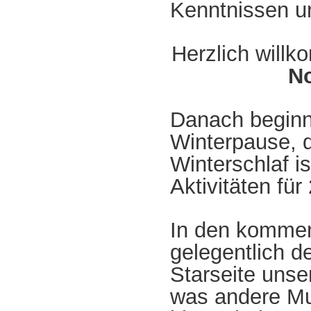
Kenntnissen u
Herzlich will
No
Danach beginnt
Winterpause, d
Winterschlaf i
Aktivitäten für
In den komme
gelegentlich 
Starseite uns
was andere Mu