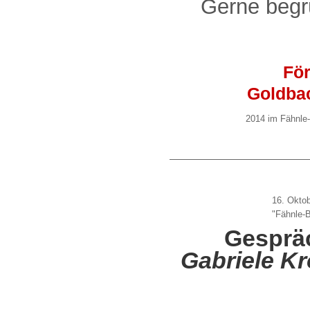
Gerne begrü
För
Goldbac
2014 im Fähnle
16. Oktob
"Fähnle-
Gespräc
Gabriele K