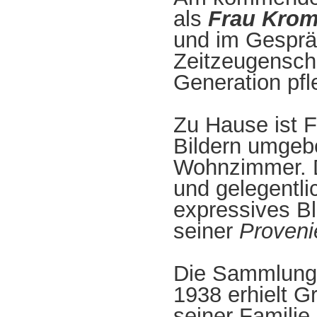
als
Frau Krom
und im Gespräc
Zeitzeugenscha
Generation pfl
Zu Hause ist 
Bildern umgebe
Wohnzimmer. D
und gelegentli
expressives Bl
seiner
Proveni
Die Sammlung v
1938 erhielt G
seiner Familie 