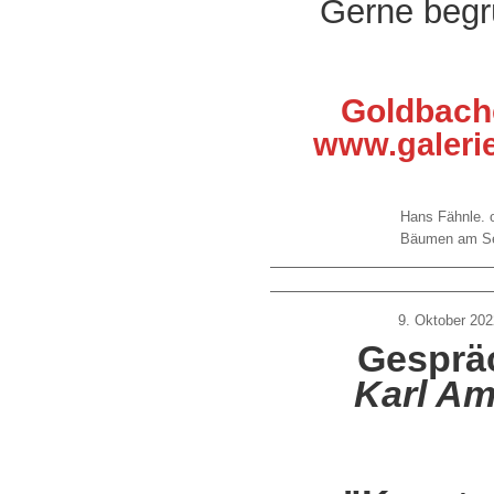
Gerne begrü
Goldbache
www.galerie
Hans Fähnle. o
Bäumen am See
9. Oktober 202
Gespräc
Karl A