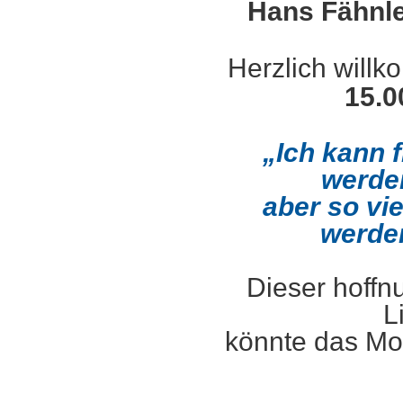
Hans Fähnle
Herzlich wil
15.0
„Ich kann f
werde
aber so vi
werden
Dieser hoffn
L
könnte das Mot