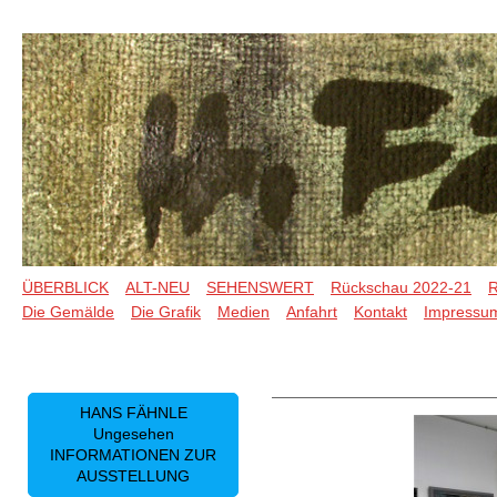
ÜBERBLICK
ALT-NEU
SEHENSWERT
Rückschau 2022-21
R
Die Gemälde
Die Grafik
Medien
Anfahrt
Kontakt
Impressu
HANS FÄHNLE
Ungesehen
INFORMATIONEN ZUR
AUSSTELLUNG