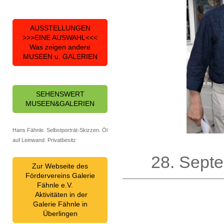
AUSSTELLUNGEN
>>>EINE AUSWAHL<<<
Was zeigen andere
MUSEEN u. GALERIEN
SEHENSWERT
MUSEEN&GALERIEN
Hans Fähnle. Selbstporträt-Skizzen. Öl
auf Leinwand. Privatbesitz
28. Septe
Zur Webseite des
Fördervereins Galerie
Fähnle e.V.
Aktivitäten in der
Galerie Fähnle in
Überlingen