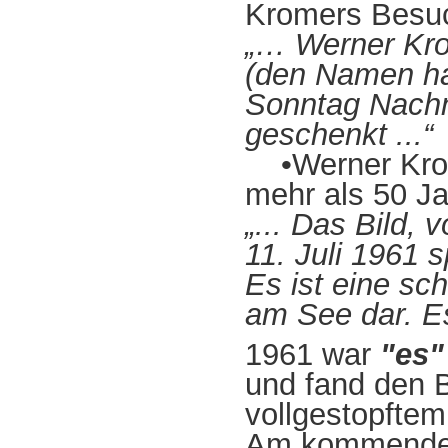
Kromers Besuch
„… Werner Kr
(den Namen ha
Sonntag Nachm
geschenkt ...“
•Werner Krom
mehr als 50 Ja
„... Das Bild,
11. Juli 1961 
Es ist eine sc
am See dar. Es 
1961 war
"es"
und fand den 
vollgestopftem 
Am kommenden