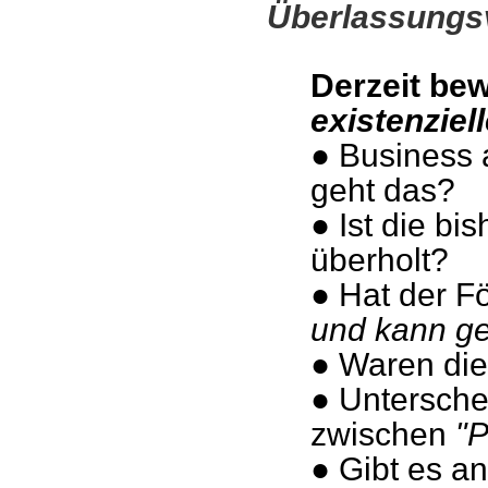
Überlassungs
Derzeit be
existenziel
● Business 
geht das?
● Ist die bi
überholt?
● Hat der F
und kann g
● Waren di
● Unterschei
zwischen
"P
● Gibt es a