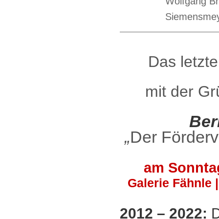
Wolfgang Br
Siemensmeye
Das letzt
mit der G
Ber
„
Der Förderv
am Sonntag
Galerie Fähnle 
2012 – 2022:
D