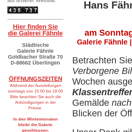
auf
unserer Website:
Hans Fähn
Hier finden Sie
am Sonntag
die Galerei Fähnle
Galerie Fähnle 
Städtische
Galerie Fähnle
Goldbacher Straße 70
Betrachten Si
D-88662 Überlingen
Verborgene Bi
ÖFFNUNGSZEITEN
Wochen ausge
Während der Ausstellungen
Klassentreffe
sonntags von 15:00 bis 18:00
Bitte beachten Sie auch die
Gemälde
nach
Ankündigungen in der
Presse.
Blicken der Öf
In den Wintermonaten
bleibt die Galerie
geschlossen.